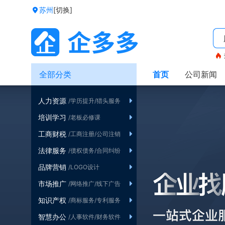
苏州
[切换]
全部分类
首页
公司新闻
人力资源
/学历提升
/猎头服务
培训学习
/老板必修课
工商财税
/销售训练营
/工商注册
/公司注销
法律服务
/债权债务
/合同纠纷
品牌营销
/LOGO设计
市场推广
/广告设计
/网络推广
/线下广告
知识产权
/商标服务
/专利服务
智慧办公
/人事软件
/财务软件