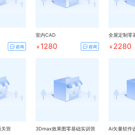
室内CAD
1280
2280
咨询
￥
咨询
￥
通关营
3Dmax效果图零基础实训营
Ai矢量软件