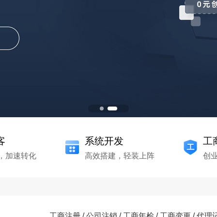
客
系统开发
工
，加速转化
高效搭建，轻装上阵
创
工商注册
/
公司注销
/
工商年检
/
工商变更
/
代理