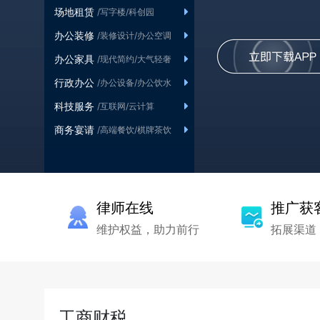
场地租赁
/写字楼
/科创园
办公装修
/装修设计
/办公空调
办公家具
/现代简约
/大气轻奢
行政办公
/办公设备
/办公饮水
科技服务
/互联网
/云计算
商务宴请
/高端餐饮
/棋牌茶饮
律师在线
推广获
维护权益，助力前行
拓展渠道
工商财税