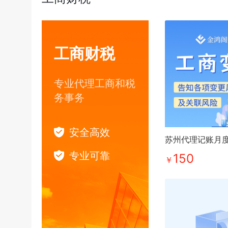
工商财税
专业代理工商和税
务事务
安全高效
苏州代理记账月
专业可靠
150
￥