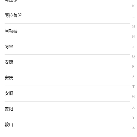
K
阿拉善盟
L
M
阿勒泰
N
阿里
P
Q
安康
R
S
安庆
T
安顺
W
X
安阳
Y
鞍山
Z