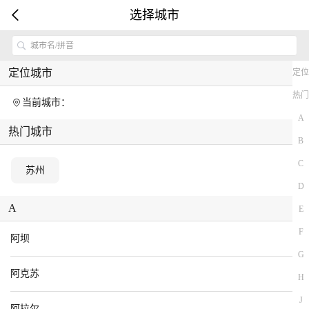
企多多
选择城市
立即打开
一站式企业服务互联网平台
城市名/拼音
搜索
定位城市
定位
企业服务，一键搞定
热门
当前城市：
律师在线
推广获客
系统开发
工商注册
税务优化
A
热门城市
B
C
苏州
D
A
E
F
阿坝
G
阿克苏
H
J
正在加载更多的数据...
阿拉尔